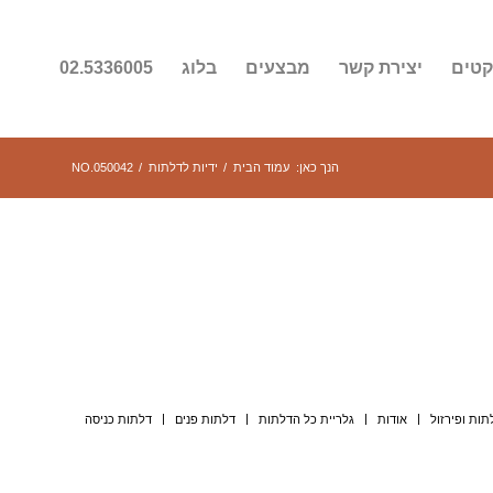
קטים
יצירת קשר
מבצעים
בלוג
02.5336005
הנך כאן:
עמוד הבית
/
ידיות לדלתות
/
NO.050042
תות ופירזול
אודות
גלריית כל הדלתות
דלתות פנים
דלתות כניסה